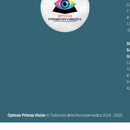
Ca
1
#
1
-
S
S
G
Ca
1
#
9-
4
Ópticas Prisma Visión
© Todos los derechos reservados 2024 - 2025